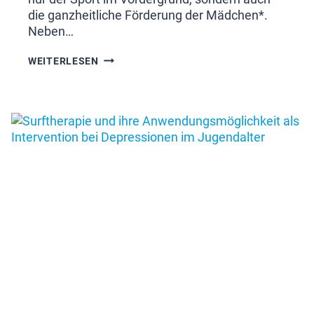
die ganzheitliche Förderung der Mädchen*.
Neben…
SIEMACHTWELLE
WEITERLESEN
–
EIN
MÄDCHEN*SURFPROJEKT“
STARTET
IM
MÄRZ
2025