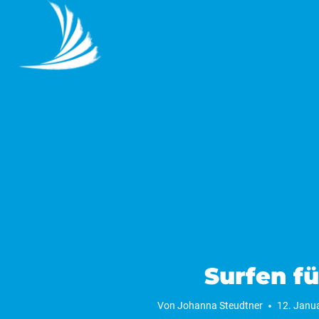
Zum
Inhalt
springen
Surfen fü
Von
Johanna Steudtner
12. Janu