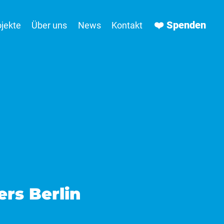
❤️ Spenden
ojekte
Über uns
News
Kontakt
ers Berlin