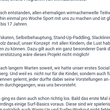
sch entstanden, allen ehemaligen wirmachenwelle Teilne
hin einmal pro Woche Sport mit uns zu machen und ist gle
2 bis 17 Jahren.
skaten, Selbstbehauptung, Stand-Up-Paddling, Slacklin
olz darauf, unser Konzept mit allen Kindern, die Lust hab
len zu können. Dazu gilt auch ein ganz besonderer Dank d
erstützung wäre dieses Projekt nicht möglich!
h langem Warten soweit, wir hatte unser erstes Social S
erg. Und weil es nicht nur für die Kinder, sondern auch f
ennen gelernt, jeder durfte dabei seine Vorstellungen an
sam durchgegangen, was uns bevorsteht.
 ging es dann auch schon richtig los. Bald das erste Mal
llerdings einige Surf-Basics voraus. Diese sind wir spiel
n natürlich auch Warm-Up und Surfer-Workout nicht feh