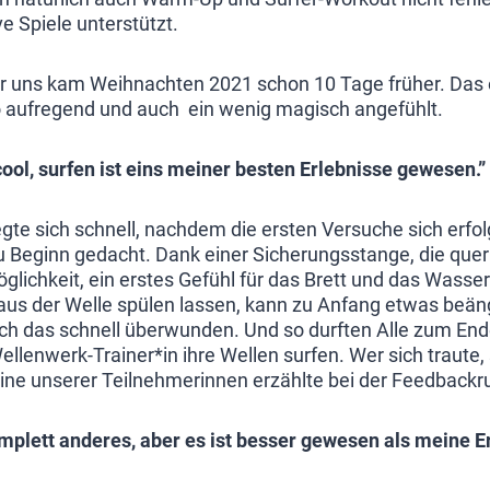
e Spiele unterstützt.
r uns kam Weihnachten 2021 schon 10 Tage früher. Das 
o aufregend und auch ein wenig magisch angefühlt.
ool, surfen ist eins meiner besten Erlebnisse gewesen.”
gte sich schnell, nachdem die ersten Versuche sich erfolg
 Beginn gedacht. Dank einer Sicherungsstange, die que
öglichkeit, ein erstes Gefühl für das Brett und das Wasse
s der Welle spülen lassen, kann zu Anfang etwas beängs
ch das schnell überwunden. Und so durften Alle zum En
ellenwerk-Trainer*in ihre Wellen surfen. Wer sich traute,
 Eine unserer Teilnehmerinnen erzählte bei der Feedback
omplett anderes, aber es ist besser gewesen als meine E