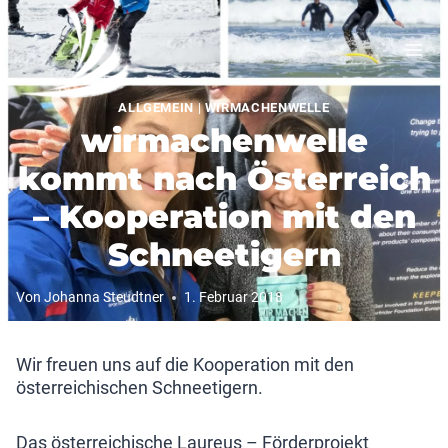
Zum
Inhalt
springen
ALLGEMEIN
|
WIRMACHENWELLE
wirmachenwelle
kommt nach Österreich
– Kooperation mit den
Schneetigern
Von
Johanna Steudtner
1. Februar 2018
Wir freuen uns auf die Kooperation mit den
österreichischen Schneetigern.
Das österreichische Laureus – Förderprojekt