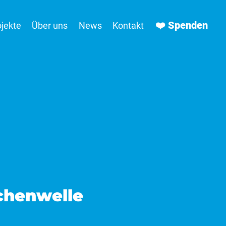
❤️ Spenden
ojekte
Über uns
News
Kontakt
chenwelle