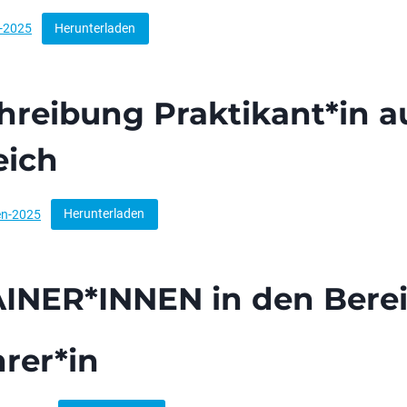
e-2025
Herunterladen
hreibung Praktikant*in 
eich
en-2025
Herunterladen
NER*INNEN in den Berei
rer*in